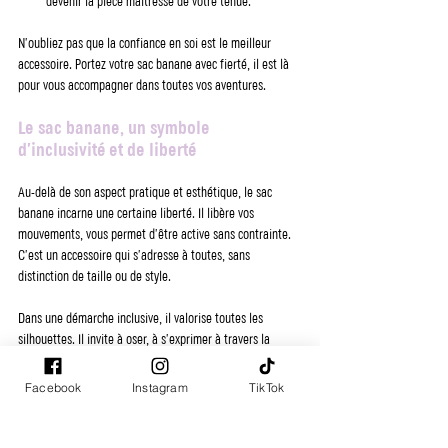
devenir la pièce maîtresse de votre tenue.
N’oubliez pas que la confiance en soi est le meilleur 
accessoire. Portez votre sac banane avec fierté, il est là 
pour vous accompagner dans toutes vos aventures.
Le sac banane, un symbole 
d’inclusivité et de liberté
Au-delà de son aspect pratique et esthétique, le sac 
banane incarne une certaine liberté. Il libère vos 
mouvements, vous permet d’être active sans contrainte. 
C’est un accessoire qui s’adresse à toutes, sans 
distinction de taille ou de style.
Dans une démarche inclusive, il valorise toutes les 
silhouettes. Il invite à oser, à s’exprimer à travers la 
mode. Le Studio de Lucie P s’engage à proposer des 
pièces qui célèbrent cette diversité. Le sac banane 
Facebook
Instagram
TikTok
devient alors un symbole de cette mode féminine qui 
vous ressemble, qui vous valorise.