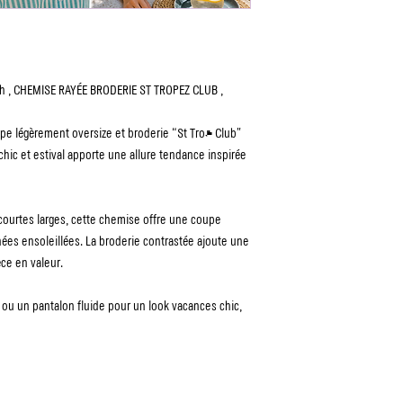
ah , CHEMISE RAYÉE BRODERIE ST TROPEZ CLUB ,
 légèrement oversize et broderie “St Tropez Club”
 chic et estival apporte une allure tendance inspirée
courtes larges, cette chemise offre une coupe
rnées ensoleillées. La broderie contrastée ajoute une
ce en valeur.
n ou un pantalon fluide pour un look vacances chic,