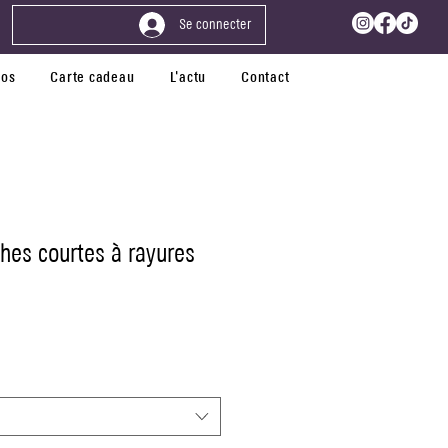
Se connecter
pos
Carte cadeau
L'actu
Contact
es courtes à rayures