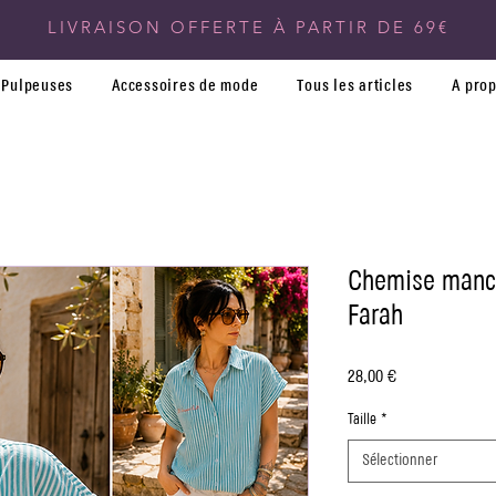
LIVRAISON OFFERTE À PARTIR DE 69€
Pulpeuses
Accessoires de mode
Tous les articles
A pro
Chemise manch
Farah
Prix
28,00 €
Taille
*
Sélectionner