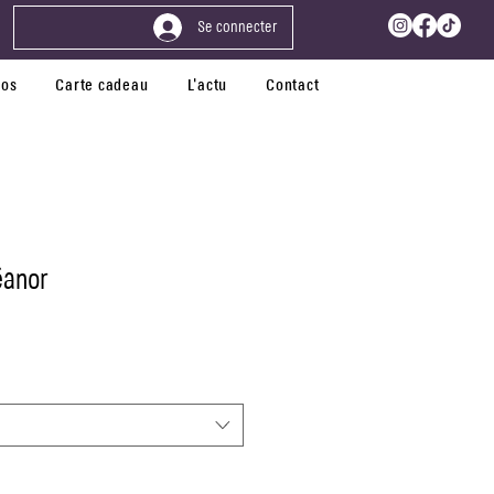
Se connecter
pos
Carte cadeau
L'actu
Contact
éanor