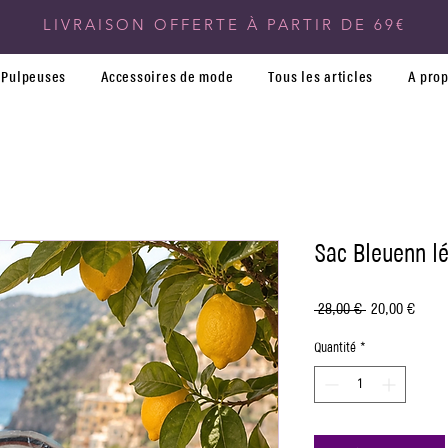
LIVRAISON OFFERTE À PARTIR DE 69€
Pulpeuses
Accessoires de mode
Tous les articles
A pro
Sac Bleuenn l
Prix
Prix
 28,00 € 
20,00 €
original
promo
Quantité
*