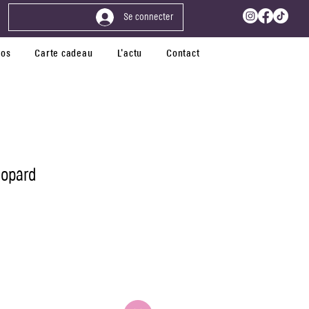
Se connecter
pos
Carte cadeau
L'actu
Contact
éopard
tionnel