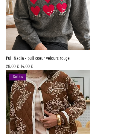
Pull Nadia - pull coeur velours rouge
Prix original
Prix promotionnel
28,00 €
14,00 €
Soldes