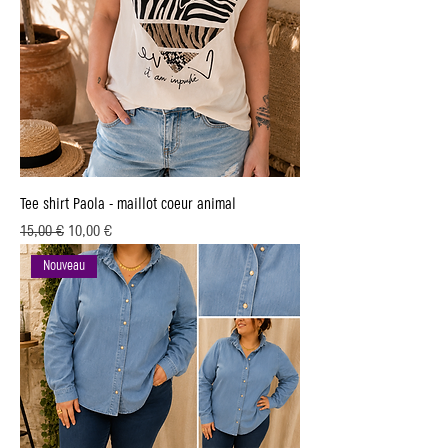
Tee shirt Paola - maillot coeur animal
Prix original
Prix promotionnel
15,00 €
10,00 €
Nouveau