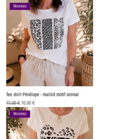
Nouveau
Tee shirt Pénélope - maillot motif animal
Prix original
Prix promotionnel
15,00 €
10,00 €
Nouveau