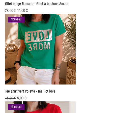
Gilet beige Romane - Gilet à boutons Amour
Prix original
Prix promotionnel
28,00 €
14,00 €
Nouveau
Tee shirt vert Polette - maillot love
Prix original
Prix promotionnel
15,00 €
5,00 €
Nouveau