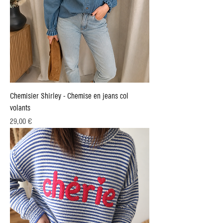
Chemisier Shirley - Chemise en jeans col
volants
Prix
29,00 €