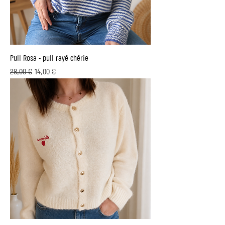
Pull Rosa - pull rayé chérie
Prix original
Prix promotionnel
28,00 €
14,00 €