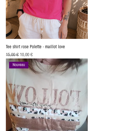
Tee shirt rose Polette - maillot love
Prix original
Prix promotionnel
15,00 €
10,00 €
Nouveau