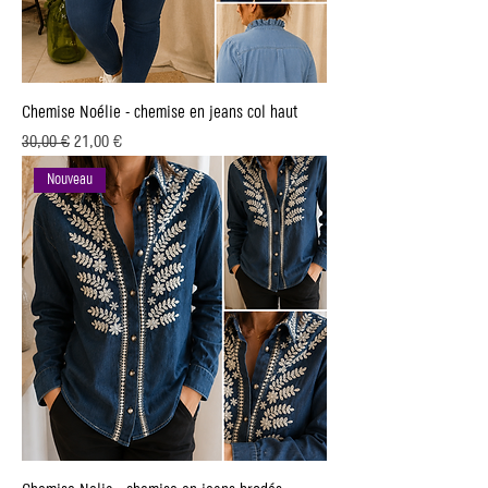
Chemise Noélie - chemise en jeans col haut
Prix original
Prix promotionnel
30,00 €
21,00 €
Nouveau