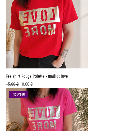
Tee shirt Rouge Polette - maillot love
Prix original
Prix promotionnel
15,00 €
10,00 €
Nouveau