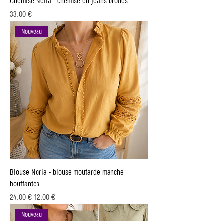
Chemise Nelia - chemise en jeans brodés
Prix
33,00 €
Nouveau
Blouse Noria - blouse moutarde manche
bouffantes
Prix original
Prix promotionnel
24,00 €
12,00 €
Nouveau