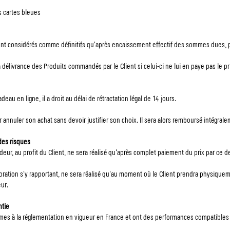
s cartes bleues
ront considérés comme définitifs qu'après encaissement effectif des sommes dues, 
délivrance des Produits commandés par le Client si celui-ci ne lui en paye pas le pri
 en ligne, il a droit au délai de rétractation légal de 14 jours.
ur annuler son achat sans devoir justifier son choix. Il sera alors remboursé intégral
 des risques
eur, au profit du Client, ne sera réalisé qu'après complet paiement du prix par ce der
rioration s'y rapportant, ne sera réalisé qu'au moment où le Client prendra physiqu
ur.
ntie
rmes à la réglementation en vigueur en France et ont des performances compatible