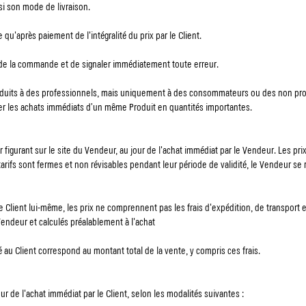
isi son mode de livraison.
u'après paiement de l'intégralité du prix par le Client.
ude de la commande et de signaler immédiatement toute erreur.
oduits à des professionnels, mais uniquement à des consommateurs ou des non pro
er les achats immédiats d’un même Produit en quantités importantes.
r figurant sur le site du Vendeur, au jour de l'achat immédiat par le Vendeur. Les pr
rifs sont fermes et non révisables pendant leur période de validité, le Vendeur se r
le Client lui-même, les prix ne comprennent pas les frais d'expédition, de transport 
Vendeur et calculés préalablement à l'achat
u Client correspond au montant total de la vente, y compris ces frais.
our de l'achat immédiat par le Client, selon les modalités suivantes :