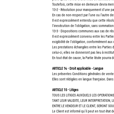
Toutefois, cette mise en demeure devra menti
13-2 - Résolution pour manquement d'une par
En cas de non-respect par l'une ou l'autre des 
Il est expressément entendu que cette résolu
l'inexécution de l'obligation, sans sommation,
13-3 - Dispositions communes aux cas de rés
Il est expressément convenu entre les Partie
exigibilité de l'obligation, conformément aux d
Les prestations échangées entre les Parties de
celui-ci, elles ne donneront pas lieu à restitu
En tout état de cause, la Partie lésée pourra
ARTICLE 14 - Droit applicable - Langue
Les présentes Conditions générales de vente e
Elles sont rédigées en langue française. Dans l
ARTICLE 15 - Litiges
TOUS LES LITIGES AUXQUELS LES OPERATION
TANT LEUR VALIDITE, LEUR INTERPRETATION, 
ENTRE LE VENDEUR ET LE CLIENT, SERONT S
Le Client est informé qu'il peut en tout éta