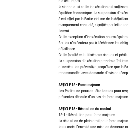
n'exécute pas
la sienne et si cette inexécution est suffis
équilibre économique. La suspension d'exécut
à cet effet par la Partie victime de la défaill
manquement constaté, signifiée par lettre r
l'envoi.
Cette exception d'inexécution pourra également
Parties n'exécutera pas à l'échéance les obli
défaillance.
Cette faculté est utilisée aux risques et périls 
La suspension d'exécution prendra effet imméd
d'inexécution préventive jusqu'à ce que la Pa
recommandée avec demande d'avis de réceptio
ARTICLE 12 - Force majeure
Les Parties ne pourront être tenues pour resp
présentes découle d'un cas de force majeure, 
ARTICLE 13 - Résolution du contrat
13-1 - Résolution pour force majeure
La résolution de plein droit pour force majeu
jours après l'envoi d'une mise en demeure no