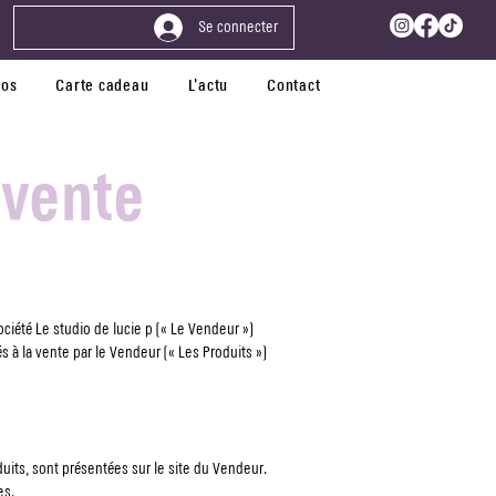
Se connecter
pos
Carte cadeau
L'actu
Contact
vente
ciété Le studio de lucie p (« Le Vendeur »)
 à la vente par le Vendeur (« Les Produits »)
duits, sont présentées sur le site du Vendeur.
es.