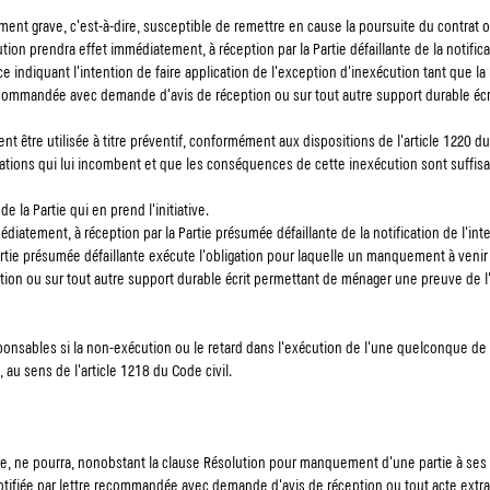
amment grave, c'est-à-dire, susceptible de remettre en cause la poursuite du contr
ion prendra effet immédiatement, à réception par la Partie défaillante de la notifi
ance indiquant l'intention de faire application de l'exception d'inexécution tant que la
ecommandée avec demande d'avis de réception ou sur tout autre support durable éc
 être utilisée à titre préventif, conformément aux dispositions de l'article 1220 du 
gations qui lui incombent et que les conséquences de cette inexécution sont suffisa
de la Partie qui en prend l'initiative.
iatement, à réception par la Partie présumée défaillante de la notification de l'inte
rtie présumée défaillante exécute l'obligation pour laquelle un manquement à venir e
n ou sur tout autre support durable écrit permettant de ménager une preuve de l
onsables si la non-exécution ou le retard dans l'exécution de l'une quelconque de l
au sens de l'article 1218 du Code civil.
re, ne pourra, nonobstant la clause Résolution pour manquement d'une partie à ses ob
tifiée par lettre recommandée avec demande d'avis de réception ou tout acte extraj