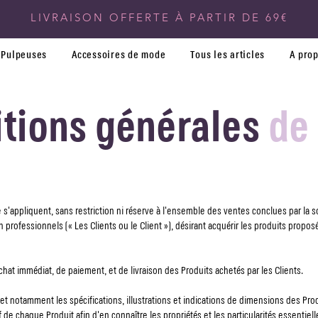
LIVRAISON OFFERTE À PARTIR DE 69€
Pulpeuses
Accessoires de mode
Tous les articles
A pro
tions générales
de 
'appliquent, sans restriction ni réserve à l'ensemble des ventes conclues par la so
ofessionnels (« Les Clients ou le Client »), désirant acquérir les produits proposés
hat immédiat, de paiement, et de livraison des Produits achetés par les Clients.
 et notamment les spécifications, illustrations et indications de dimensions des Pro
f de chaque Produit afin d'en connaître les propriétés et les particularités essentiell