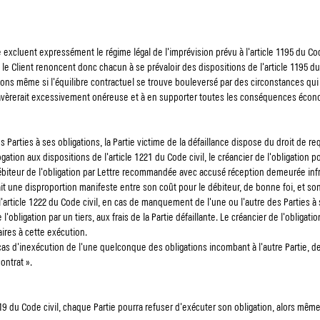
excluent expressément le régime légal de l'imprévision prévu à l'article 1195 du Co
le Client renoncent donc chacun à se prévaloir des dispositions de l'article 1195 du 
ons même si l'équilibre contractuel se trouve bouleversé par des circonstances qui 
avèrerait excessivement onéreuse et à en supporter toutes les conséquences écono
Parties à ses obligations, la Partie victime de la défaillance dispose du droit de re
ation aux dispositions de l'article 1221 du Code civil, le créancier de l'obligation 
iteur de l'obligation par Lettre recommandée avec accusé réception demeurée infr
t une disproportion manifeste entre son coût pour le débiteur, de bonne foi, et son 
article 1222 du Code civil, en cas de manquement de l'une ou l'autre des Parties à se
l'obligation par un tiers, aux frais de la Partie défaillante. Le créancier de l'obliga
ires à cette exécution.
n cas d'inexécution de l'une quelconque des obligations incombant à l'autre Partie, d
ontrat ».
219 du Code civil, chaque Partie pourra refuser d'exécuter son obligation, alors même q