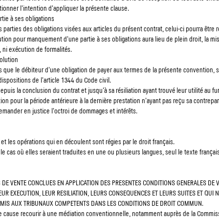
onner l'intention d'appliquer la présente clause.
tie à ses obligations
parties des obligations visées aux articles du présent contrat, celui-ci pourra être ré
tion pour manquement d'une partie à ses obligations aura lieu de plein droit, la mi
 ni exécution de formalités.
olution
s que le débiteur d'une obligation de payer aux termes de la présente convention,
ispositions de l'article 1344 du Code civil.
puis la conclusion du contrat et jusqu'à sa résiliation ayant trouvé leur utilité au f
tion pour la période antérieure à la dernière prestation n'ayant pas reçu sa contrepar
 demander en justice l'octroi de dommages et intérêts.
t les opérations qui en découlent sont régies par le droit français.
e cas où elles seraient traduites en une ou plusieurs langues, seul le texte français f
S DE VENTE CONCLUES EN APPLICATION DES PRESENTES CONDITIONS GENERALES DE
LEUR EXECUTION, LEUR RESILIATION, LEURS CONSEQUENCES ET LEURS SUITES ET QUI 
OUMIS AUX TRIBUNAUX COMPETENTS DANS LES CONDITIONS DE DROIT COMMUN.
t de cause recourir à une médiation conventionnelle, notamment auprès de la Commis