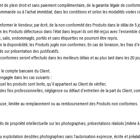
ent de plein droit et sans paiement complémentaire, de la garantie légale de confo
mande ou à l'achat immédiat, dans les conditions et selon les modalités visées c
ra informer le Vendeur, par écrit, de la non-conformité des Produits dans le délai de 
 les Produits défectueux dans l'état dans lequel ils ont été reçus avec l'ensemble 
s, salis, endommagés, portés et sans étiquettes ne pourront être repris.
a disponibilité, les Produits jugés non conformes. En cas de livraison, les frais d'
s sur présentation des justificatifs.
nformes seront effectués dans les meilleurs délais et au plus tard dans les 20 jou
 le compte bancaire du Client.
engagée dans les cas suivants :
el les produits sont livrés, qu'il appartient au Client de vérifier,
 à des fins professionnelles, négligence ou défaut d'entretien de la part du Client, 
 cause, limitée au remplacement ou au remboursement des Produits non conformes.
its de propriété intellectuelle sur les photographies, présentations réalisés (même 
ou exploitation desdites photographies sans l'autorisation expresse, écrite et préal