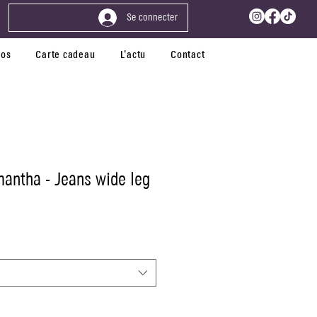
Se connecter
pos
Carte cadeau
L'actu
Contact
mantha - Jeans wide leg
tionnel