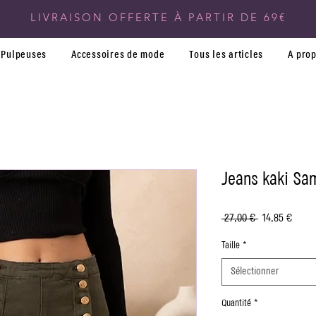
LIVRAISON OFFERTE À PARTIR DE 69€
Pulpeuses
Accessoires de mode
Tous les articles
A pro
Jeans kaki Sa
Prix
Prix
 27,00 € 
14,85 €
original
promo
Taille
*
Sélectionner
Quantité
*