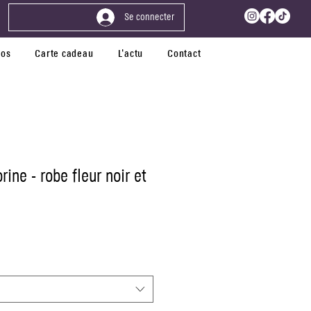
Se connecter
pos
Carte cadeau
L'actu
Contact
rine - robe fleur noir et
tionnel