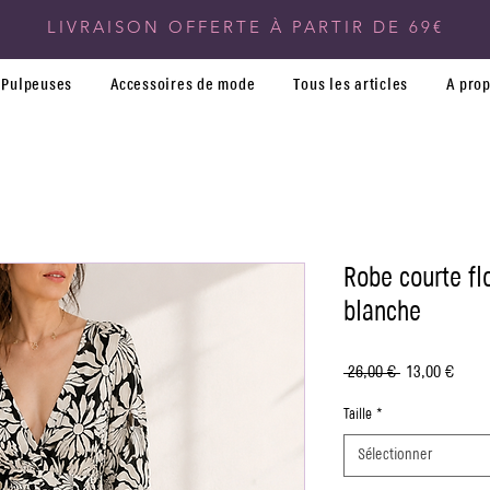
LIVRAISON OFFERTE À PARTIR DE 69€
Pulpeuses
Accessoires de mode
Tous les articles
A pro
Robe courte flo
blanche
Prix
Prix
 26,00 € 
13,00 €
original
promo
Taille
*
Sélectionner